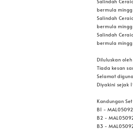
Salindah Ceraian
bermula mingg
Salindah Ceraian
bermula mingg
Salindah Ceraian
bermula mingg
Diluluskan ole
Tiada kesan s
Selamat diguna
Diyakini sejak 
Kandungan Set 
B1 - MAL0509
B2 - MAL0509
B3 - MAL0509