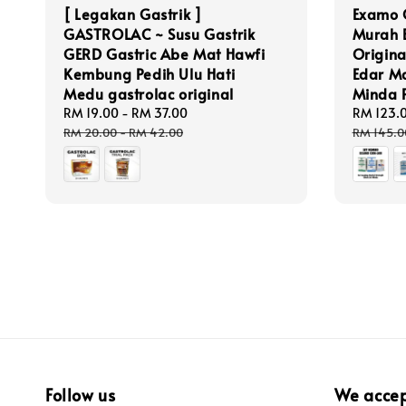
[ Legakan Gastrik ]
Examo 
GASTROLAC ~ Susu Gastrik
Murah 
GERD Gastric Abe Mat Hawfi
Origina
Kembung Pedih Ulu Hati
Edar Ma
Medu gastrolac original
Minda P
Sale
RM 19.00
-
RM 37.00
Regular
Sale
RM 123.
price
price
price
RM 20.00
-
RM 42.00
RM 145.0
Follow us
We acce