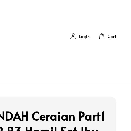
Login
Cart
NDAH Ceraian Part1