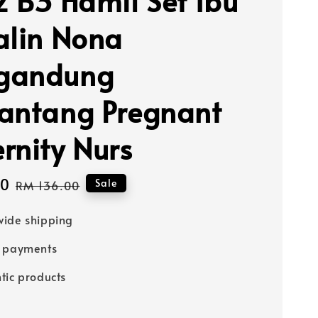
2 B3 Hamil Set Ibu
alin Nona
gandung
antang Pregnant
rnity Nurs
00
Regular
Sale
RM 136.00
price
ide shipping
e payments
tic products