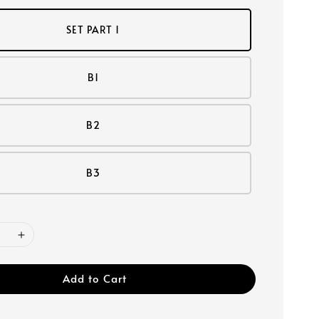
SET PART 1
B1
B2
B3
Add to Cart