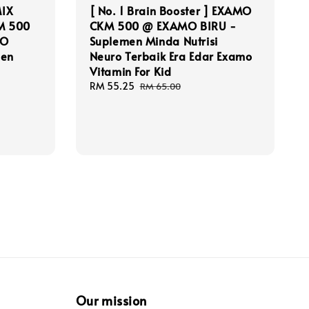
MIX
[ No. 1 Brain Booster ] EXAMO
M 500
CKM 500 @ EXAMO BIRU -
MO
Suplemen Minda Nutrisi
men
Neuro Terbaik Era Edar Examo
Vitamin For Kid
ar
Sale
RM 55.25
Regular
RM 65.00
price
price
Our mission