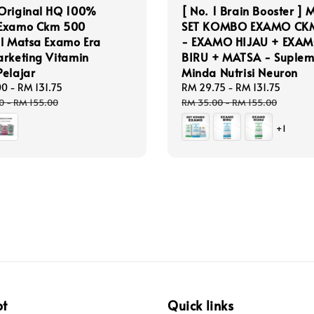
Original HQ 100%
[ No. 1 Brain Booster ] 
Examo Ckm 500
SET KOMBO EXAMO CK
l Matsa Examo Era
- EXAMO HIJAU + EXA
rketing Vitamin
BIRU + MATSA - Suple
elajar
Minda Nutrisi Neuron
00
-
RM 131.75
Regular
Sale
RM 29.75
-
RM 131.75
Regul
price
price
price
0
-
RM 155.00
RM 35.00
-
RM 155.00
+1
pt
Quick links