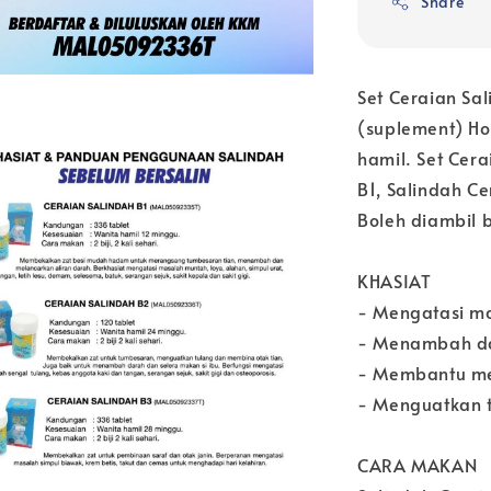
Share
Set Ceraian Sa
(suplement) Ho
hamil. Set Cer
B1, Salindah C
Boleh diambil 
KHASIAT
- Mengatasi ma
- Menambah da
- Membantu me
- Menguatkan 
CARA MAKAN