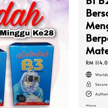
B1 B
Bers
Men
Berp
Mate
Sale
RM 114.
price
Worldw
Secur
Authen
Warna