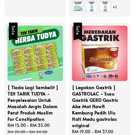
+1
Sale
Sale
[ Tiada Lagi Sembelit ]
[ Legakan Gastrik ]
TEH TARIK TUDYA -
GASTROLAC ~ Susu
Penyelesaian Untuk
Gastrik GERD Gastric
Masalah Angin Dalam
Abe Mat Hawfi
Perut Produk Muslim
Kembung Pedih Ulu
For Constipation
Hati Medu gastrolac
original
Sale
RM 15.00
-
RM 35.00
Regular
price
price
Sale
RM 19.00
-
RM 37.00
Regular
RM 20.00
-
RM 40.00