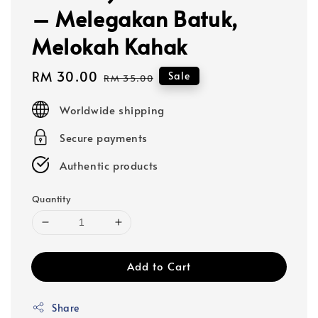
– Melegakan Batuk,
Melokah Kahak
Sale
RM 30.00
Regular
Sale
RM 35.00
price
price
Worldwide shipping
Secure payments
Authentic products
Quantity
Add to Cart
Share