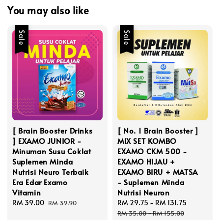
You may also like
Sale
Sale
[ Brain Booster Drinks
[ No. 1 Brain Booster ]
] EXAMO JUNIOR -
MIX SET KOMBO
Minuman Susu Coklat
EXAMO CKM 500 -
Suplemen Minda
EXAMO HIJAU +
Nutrisi Neuro Terbaik
EXAMO BIRU + MATSA
Era Edar Examo
- Suplemen Minda
Vitamin
Nutrisi Neuron
Sale
RM 39.00
Regular
Sale
RM 29.75
-
RM 131.75
Regular
RM 39.90
price
price
price
price
RM 35.00
-
RM 155.00