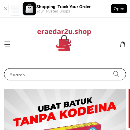
Shopping: Track Your Order
Open
Your Trusted Shops
Search