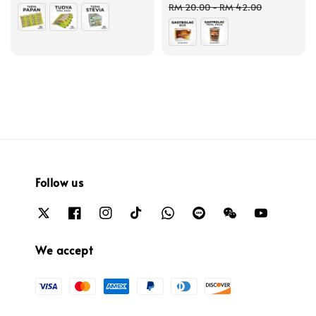
price
price
RM 20.00
-
RM 42.00
Follow us
We accept