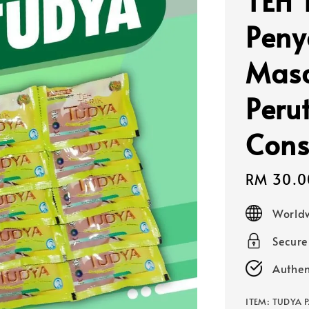
TEH 
Peny
Masa
Peru
Cons
Sale
RM 30.0
price
Worldw
Secur
Authen
ITEM
: TUDYA 