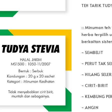
TEH TARIK TUD
:: Minuman teh
herba terpilih
berkaitan sist
~ SEMBELIT
~ PERUT TAK SE
~ HILANG SELE
~ CIRIT-BIRIT
~ KEMBUNG PE
~ ANGIN