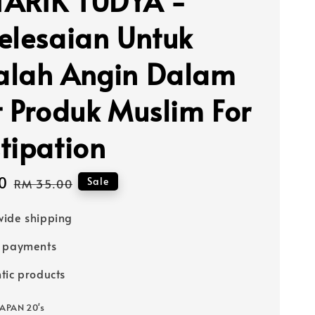
TARIK TUDYA -
elesaian Untuk
lah Angin Dalam
t Produk Muslim For
tipation
0
Regular
Sale
RM 35.00
price
ide shipping
e payments
tic products
PAPAN 20's