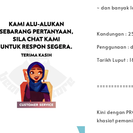
~ dan banyak l
Kandungan : 25
Penggunaan : d
Tarikh Luput : 
============
Kini dengan P
khasiat pemani