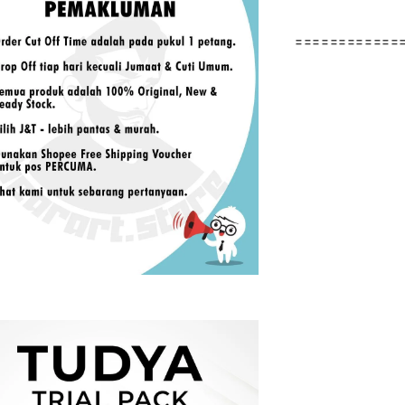
============