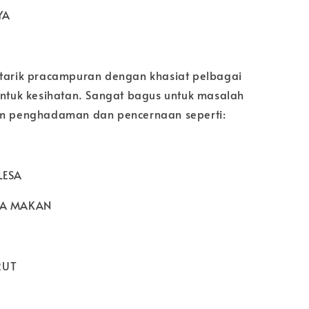
YA
 tarik pracampuran dengan khasiat pelbagai
 untuk kesihatan. Sangat bagus untuk masalah
em penghadaman dan pencernaan seperti:
LESA
RA MAKAN
RUT