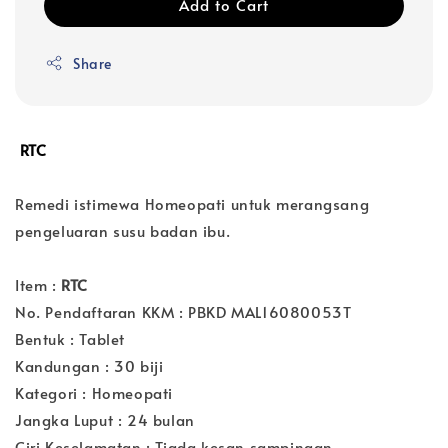
Add to Cart
Share
RTC
Remedi istimewa Homeopati untuk merangsang
pengeluaran susu badan ibu.
Item :
RTC
No. Pendaftaran KKM : PBKD MAL16080053T
Bentuk : Tablet
Kandungan : 30 biji
Kategori : Homeopati
Jangka Luput : 24 bulan
Ciri Keselamatan : Tiada kesan sampingan