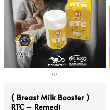
1
/
4
( Breast Milk Booster )
RTC – Remedi