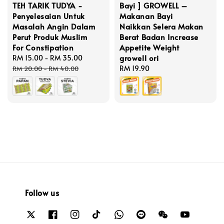
TEH TARIK TUDYA -
Bayi ] GROWELL –
Penyelesaian Untuk
Makanan Bayi
Masalah Angin Dalam
Naikkan Selera Makan
Perut Produk Muslim
Berat Badan Increase
For Constipation
Appetite Weight
growell ori
Sale
RM 15.00
-
RM 35.00
Regular
price
price
Regular
RM 19.90
RM 20.00
-
RM 40.00
price
Follow us