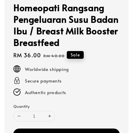
Homeopati Rangsang
Pengeluaran Susu Badan
Ibu / Breast Milk Booster
Breastfeed
Sale
RM 36.00
Regular
Sale
RM 40.00
price
price
Worldwide shipping
Secure payments
Authentic products
Quantity