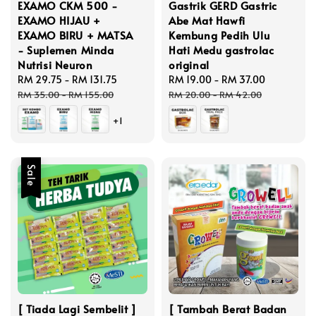
EXAMO CKM 500 -
Gastrik GERD Gastric
EXAMO HIJAU +
Abe Mat Hawfi
EXAMO BIRU + MATSA
Kembung Pedih Ulu
- Suplemen Minda
Hati Medu gastrolac
Nutrisi Neuron
original
Sale
RM 29.75
-
RM 131.75
Regular
Sale
RM 19.00
-
RM 37.00
Regular
price
price
price
price
RM 35.00
-
RM 155.00
RM 20.00
-
RM 42.00
+1
Sale
[ Tiada Lagi Sembelit ]
[ Tambah Berat Badan