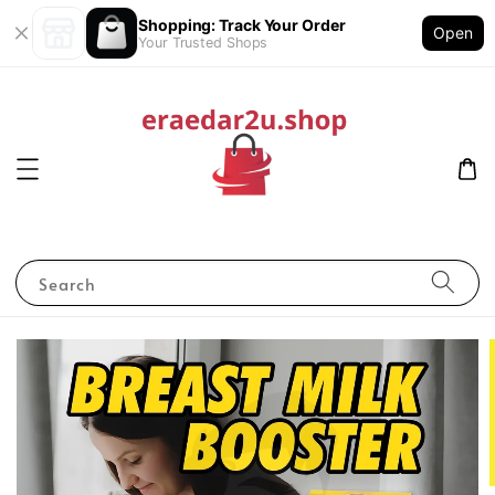
Shopping: Track Your Order
Open
Your Trusted Shops
Search